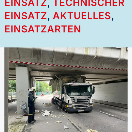
EINSATZ
,
TECHNISCHER
EINSATZ
,
AKTUELLES
,
EINSATZARTEN